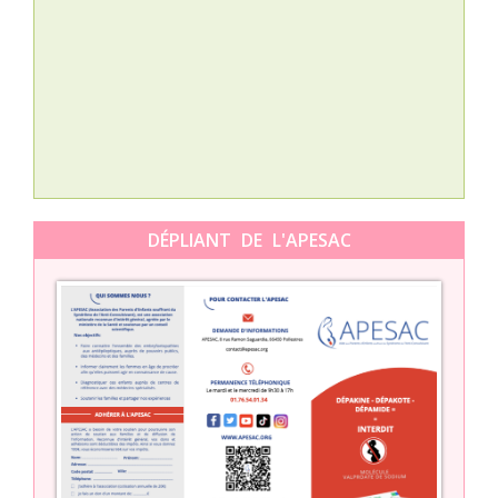
Nat
L’A
épis
Orti
DÉPLIANT DE L'APESAC