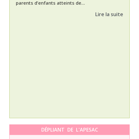
parents d’enfants atteints de...
Lire la suite
Nat
L’A
épis
Orti
DÉPLIANT DE L'APESAC