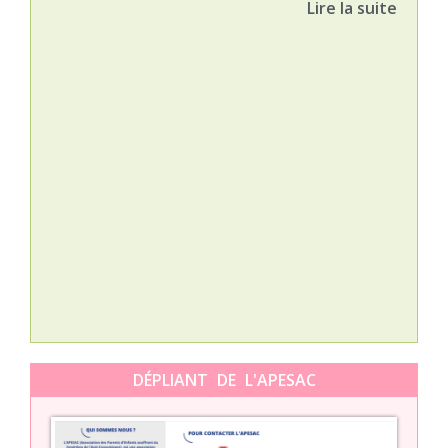
Lire la suite
Nat
L’A
épis
Orti
DÉPLIANT DE L'APESAC