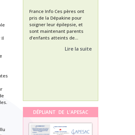
France Info Ces pères ont
pris de la Dépakine pour
soigner leur épilepsie, et
ble
sont maintenant parents
d’enfants atteints de...
Nathalie, maman
Il
enfant Dépakine
Lire la suite
met aujourd’hui 
e
3ème épisode à l
témoignage de N
Orti, maman...
ntes
ur
de
les.
DÉPLIANT DE L'APESAC
llu