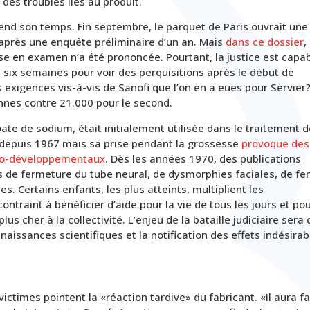
des troubles liés au produit.
prend son temps. Fin septembre, le parquet de Paris ouvrait une
 après une enquête préliminaire d’un an. Mais
dans ce dossier
,
e en examen n’a été prononcée. Pourtant, la justice est capa
que six semaines pour voir des perquisitions après le début de
 exigences vis-à-vis de Sanofi que l’on en a eues pour Servier? 
nnes contre 21.000 pour le second.
oate de sodium, était initialement utilisée dans le traitement d
 depuis 1967 mais sa prise pendant la grossesse
provoque des
uro-développementaux
. Dès les années 1970, des publications
 de fermeture du tube neural, de dysmorphies faciales, de fe
. Certains enfants, les plus atteints, multiplient les
ontraint à bénéficier d’aide pour la vie de tous les jours et po
lus cher à la collectivité. L’enjeu de la bataille judiciaire sera 
aissances scientifiques et la notification des effets indésirab
ictimes pointent la «réaction tardive» du fabricant. «Il aura fa