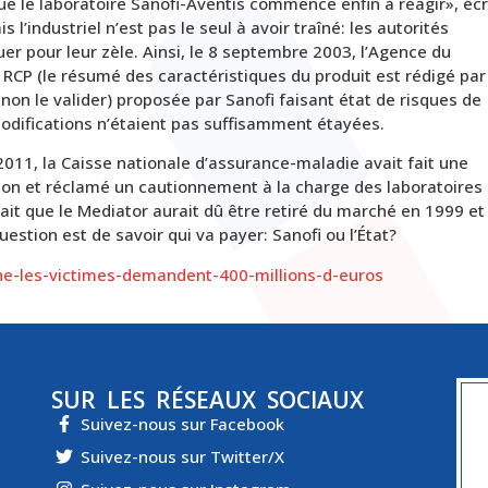
e le laboratoire Sanofi-Aventis commence enfin à réagir», écr
 l’industriel n’est pas le seul à avoir traîné: les autorités
er pour leur zèle. Ainsi, le 8 septembre 2003, l’Agence du
RCP (le résumé des caractéristiques du produit est rédigé par
non le valider) proposée par Sanofi faisant état de risques de
odifications n’étaient pas suffisamment étayées.
011, la Caisse nationale d’assurance-maladie avait fait une
on et réclamé un cautionnement à la charge des laboratoires
ait que le Mediator aurait dû être retiré du marché en 1999 et
uestion est de savoir qui va payer: Sanofi ou l’État?
kine-les-victimes-demandent-400-millions-d-euros
SUR LES RÉSEAUX SOCIAUX
Suivez-nous sur Facebook
Suivez-nous sur Twitter/X