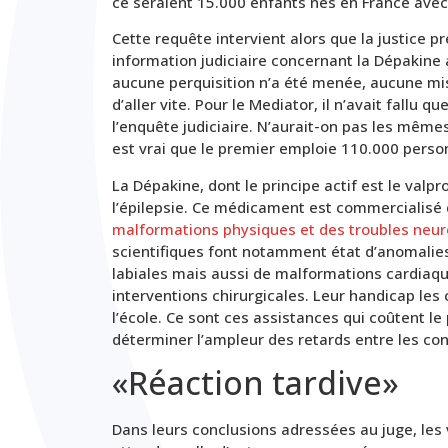
ce seraient 15.000 enfants nés en France avec 
Cette requête intervient alors que la justice 
information judiciaire concernant la Dépakine
aucune perquisition n’a été menée, aucune mis
d’aller vite. Pour le Mediator, il n’avait fallu 
l’enquête judiciaire. N’aurait-on pas les mêmes
est vrai que le premier emploie 110.000 perso
La Dépakine, dont le principe actif est le valpr
l’épilepsie. Ce médicament est commercialisé
malformations physiques et des troubles ne
scientifiques font notamment état d’anomalies
labiales mais aussi de malformations cardiaques
interventions chirurgicales. Leur handicap les c
l’école. Ce sont ces assistances qui coûtent le p
déterminer l’ampleur des retards entre les conn
«Réaction tardive»
Dans leurs conclusions adressées au juge, les v