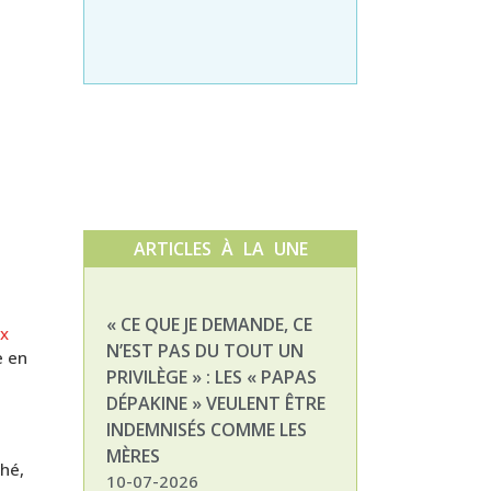
ARTICLES À LA UNE
« CE QUE JE DEMANDE, CE
NATHALIE, MAM
ux
N’EST PAS DU TOUT UN
ENFANT DÉPAKI
e en
PRIVILÈGE » : LES « PAPAS
03-07-2026
DÉPAKINE » VEULENT ÊTRE
INDEMNISÉS COMME LES
MÈRES
ché,
10-07-2026