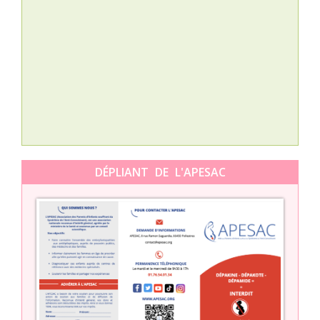
Nat
L’A
épis
Orti
DÉPLIANT DE L'APESAC