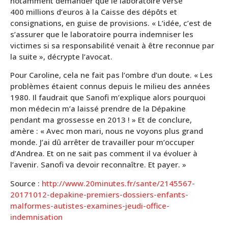
notamment demander que le laboratoire verse
400 millions d’euros à la Caisse des dépôts et
consignations, en guise de provisions. « L’idée, c’est de
s’assurer que le laboratoire pourra indemniser les
victimes si sa responsabilité venait à être reconnue par
la suite », décrypte l’avocat.
Pour Caroline, cela ne fait pas l’ombre d’un doute. « Les
problèmes étaient connus depuis le milieu des années
1980. Il faudrait que Sanofi m’explique alors pourquoi
mon médecin m’a laissé prendre de la Dépakine
pendant ma grossesse en 2013 ! » Et de conclure,
amère : « Avec mon mari, nous ne voyons plus grand
monde. J’ai dû arrêter de travailler pour m’occuper
d’Andrea. Et on ne sait pas comment il va évoluer à
l’avenir. Sanofi va devoir reconnaître. Et payer. »
Source :
http://www.20minutes.fr/sante/2145567-
20171012-depakine-premiers-dossiers-enfants-
malformes-autistes-examines-jeudi-office-
indemnisation