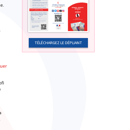
e.
,
TÉLÉCHARGEZ LE DÉPLIANT
luer
fi
e
a
.