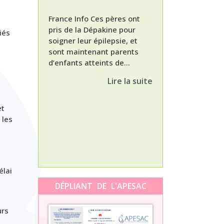
France Info Ces pères ont
pris de la Dépakine pour
iés
soigner leur épilepsie, et
sont maintenant parents
d’enfants atteints de...
Nathalie, maman
enfant Dépakine
Lire la suite
met aujourd’hui 
3ème épisode à l
témoignage de N
et
Orti, maman...
 les
élai
DÉPLIANT DE L'APESAC
urs