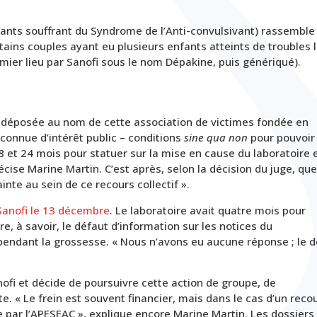
fants souffrant du Syndrome de l’Anti-convulsivant) rassemble
rtains couples ayant eu plusieurs enfants atteints de troubles l
ier lieu par Sanofi sous le nom Dépakine, puis génériqué).
t déposée au nom de cette association de victimes fondée en
econnue d’intérêt public – conditions
sine qua non
pour pouvoir
8 et 24 mois pour statuer sur la mise en cause du laboratoire 
ise Marine Martin. C’est après, selon la décision du juge, que
inte au sein de ce recours collectif ».
Sanofi le 13 décembre
. Le laboratoire avait quatre mois pour
, à savoir, le défaut d’information sur les notices du
pendant la grossesse. « Nous n’avons eu aucune réponse ; le d
anofi et décide de poursuivre cette action de groupe, de
. « Le frein est souvent financier, mais dans le cas d’un reco
rge par l’APESEAC », explique encore Marine Martin. Les dossiers