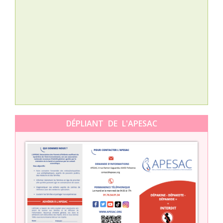
Nat
L’A
épis
Orti
DÉPLIANT DE L'APESAC