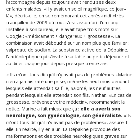
l’accompagne depuis toujours avait rendu ses deux
enfants malades. «
Il y avait un soleil magnifique, ce jour-
là
», décrit-elle, en se remémorant cet après-midi «
très
tranquille
» de 2009 où tout s’est assombri d’un coup.
Installée à son bureau, elle avait tapé trois mots sur
Google : «médicament + dangereux + grossesse». La
combinaison avait débouché sur un nom plus que familier :
valproate de sodium. La substance active de la Dépakine,
l’antiépileptique qui s’invite à sa table au petit déjeuner et
au dîner chaque jour depuis presque trente ans.
« Ils m’ont tous dit qu’il n’y avait pas de problèmes »Marine
n’en a jamais raté une prise, même les neuf mois pendant
lesquels elle attendait sa fille, Salomé, les neuf autres
pendant lesquels elle attendait son fils, Nathan. «
En cas de
grossesse, prévenez votre médecin
», recommandait la
notice. Marine a fait mieux que ça :
elle a averti son
neurologue, son gynécologue, son généraliste.
«
Ils
m’ont tous dit qu’il n’y avait pas de problèmes
», assure-t-
elle. En réalité, il y en a un. La Dépakine provoque des
malformations et des troubles neurologiques graves sur