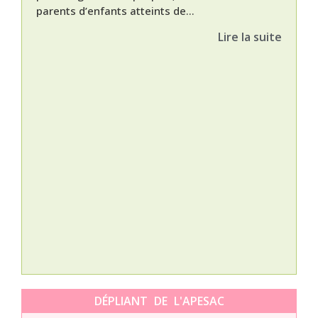
parents d’enfants atteints de...
Lire la suite
Nat
L’A
épis
Orti
DÉPLIANT DE L'APESAC