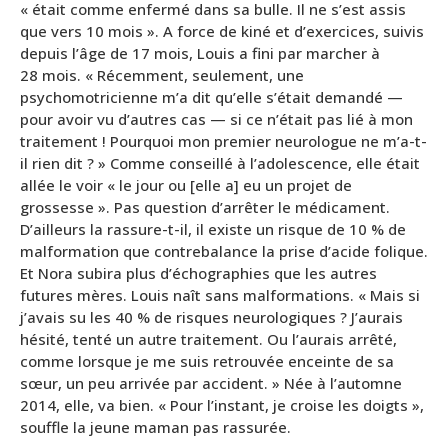
« était comme enfermé dans sa bulle. Il ne s’est assis
que vers 10 mois ». A force de kiné et d’exercices, suivis
depuis l’âge de 17 mois, Louis a fini par marcher à
28 mois. « Récemment, seulement, une
psychomotricienne m’a dit qu’elle s’était demandé —
pour avoir vu d’autres cas — si ce n’était pas lié à mon
traitement ! Pourquoi mon premier neurologue ne m’a-t-
il rien dit ? » Comme conseillé à l’adolescence, elle était
allée le voir « le jour ou [elle a] eu un projet de
grossesse ». Pas question d’arrêter le médicament.
D’ailleurs la rassure-t-il, il existe un risque de 10 % de
malformation que contrebalance la prise d’acide folique.
Et Nora subira plus d’échographies que les autres
futures mères. Louis naît sans malformations. « Mais si
j’avais su les 40 % de risques neurologiques ? J’aurais
hésité, tenté un autre traitement. Ou l’aurais arrêté,
comme lorsque je me suis retrouvée enceinte de sa
sœur, un peu arrivée par accident. » Née à l’automne
2014, elle, va bien. « Pour l’instant, je croise les doigts »,
souffle la jeune maman pas rassurée.