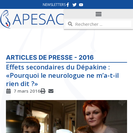
NEWSLETTERS
ARTICLES DE PRESSE - 2016
Effets secondaires du Dépakine :
«Pourquoi le neurologue ne m’a-t-il
rien dit ?»
7 mars 2016