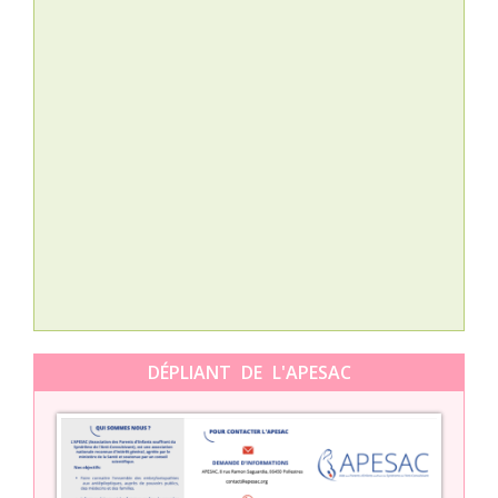
Nat
L’A
épis
Orti
DÉPLIANT DE L'APESAC