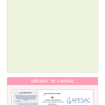
Nat
L’A
épis
Orti
DÉPLIANT DE L'APESAC