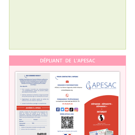
L’A
épis
Orti
DÉPLIANT DE L'APESAC