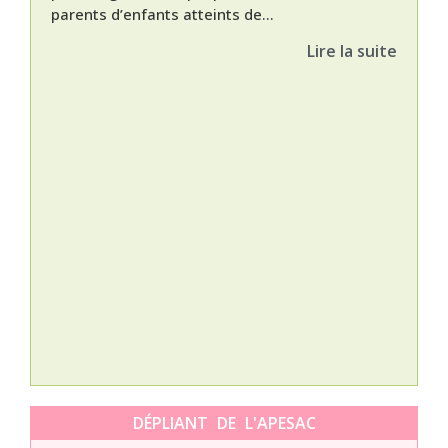
parents d’enfants atteints de...
Lire la suite
Nat
L’A
épis
Orti
DÉPLIANT DE L'APESAC