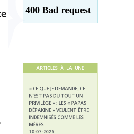
ARTICLES À LA UNE
« CE QUE JE DEMANDE, CE
NATHALIE, MAM
N’EST PAS DU TOUT UN
ENFANT DÉPAKI
PRIVILÈGE » : LES « PAPAS
03-07-2026
DÉPAKINE » VEULENT ÊTRE
INDEMNISÉS COMME LES
a
MÈRES
10-07-2026