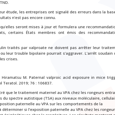
 TND.
leur étude, les entreprises ont signalé des erreurs dans la bas
ultats n’est pas encore connu.
qu’elles seront mises à jour et formulera une recommandati
ultats, certains États membres ont émis des recommandat
ulin traités par valproate ne doivent pas arrêter leur traite
 ou leur trouble bipolaire pourrait s’aggraver. L’arrêt soudain 
es crises.
R, Hiramatsu M. Paternal valproic acid exposure in mice trig
ol Teratol. 2019; 76 : 106837.
é que le traitement maternel au VPA chez les rongeurs entra
 du spectre autistique (TSA) aux niveaux moléculaire, cellulai
xposition paternelle au VPA sur les comportements de la
à déterminer si l’exposition paternelle au VPA chez les rongeu
t épigénétiques chez la progéniture. Les résultats montrent 