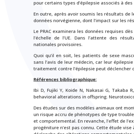
pour certains types d’épilepsie associés à des
En outre, après avoir soumis les résultats de 
données norvégienne, dont l’impact sur les rés
Le PRAC examinera les données requises dès 
l’échelle de l’UE. Dans l’attente des rés
nationales provisoires.
Quoi qu’il en soit, les patients de sexe masc
sans l’avis de leur médecin, car leur épilepsie
traitement contre l’épilepsie peut déclencher d
Références bibliographique:
Ibi D, Fujiki Y, Koide N, Nakasai G, Takaba 
behavioral alterations in offspring. Neurotoxic
Des études sur des modèles animaux ont montr
un risque accru de phénotypes de type troubles
et comportemental. En revanche, l’effet de l’e
progéniture n’est pas connu. Cette étude vise 
déclenche des altérations comportementales e