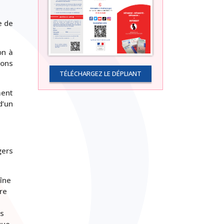
e de
on à
ions
TÉLÉCHARGEZ LE DÉPLIANT
ment
d’un
gers
îne
re
rs
que