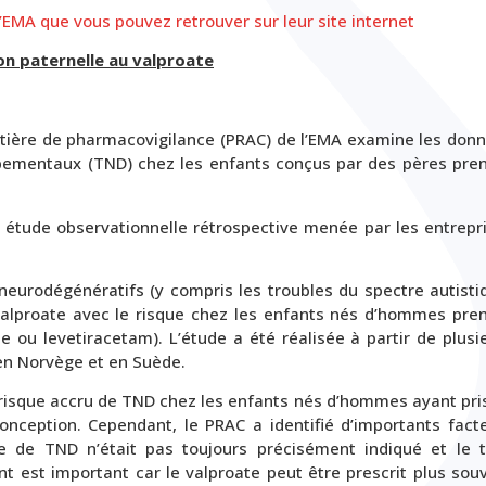
’EMA que vous pouvez retrouver sur leur site internet
on paternelle au valproate
atière de pharmacovigilance (PRAC) de l’EMA examine les don
ppementaux (TND) chez les enfants conçus par des pères pre
 étude observationnelle rétrospective menée par les entrepr
neurodégénératifs (y compris les troubles du spectre autisti
alproate avec le risque chez les enfants nés d’hommes pre
ne ou levetiracetam). L’étude a été réalisée à partir de plusi
en Norvège et en Suède.
 risque accru de TND chez les enfants nés d’hommes ayant pri
onception. Cependant, le PRAC a identifié d’importants fact
type de TND n’était pas toujours précisément indiqué et le 
nt est important car le valproate peut être prescrit plus sou