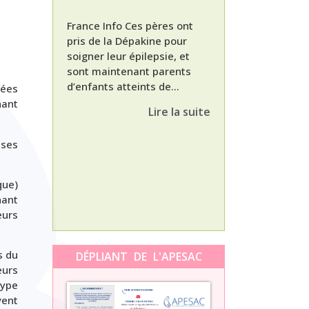
France Info Ces pères ont
pris de la Dépakine pour
soigner leur épilepsie, et
sont maintenant parents
d’enfants atteints de...
Nathalie, maman
nées
enfant Dépakine
nant
Lire la suite
met aujourd’hui 
3ème épisode à l
ises
témoignage de N
Orti, maman...
que)
nant
eurs
s du
DÉPLIANT DE L'APESAC
eurs
type
vent