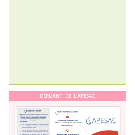
Nat
L’A
épis
Orti
DÉPLIANT DE L'APESAC