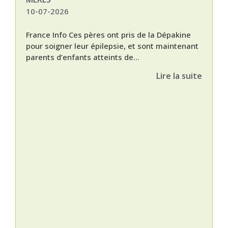
10-07-2026
France Info Ces pères ont pris de la Dépakine
pour soigner leur épilepsie, et sont maintenant
parents d’enfants atteints de...
Lire la suite
Nat
L’A
épis
Orti