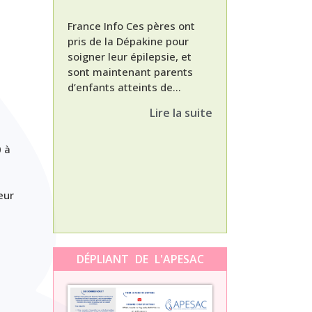
France Info Ces pères ont
pris de la Dépakine pour
soigner leur épilepsie, et
sont maintenant parents
d’enfants atteints de...
Nathalie, maman
enfant Dépakine
Lire la suite
met aujourd’hui 
3ème épisode à l
témoignage de N
0 à
Orti, maman...
eur
DÉPLIANT DE L'APESAC