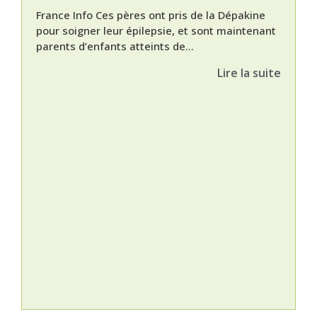
France Info Ces pères ont pris de la Dépakine
pour soigner leur épilepsie, et sont maintenant
parents d’enfants atteints de...
Lire la suite
Nat
L’A
épis
Orti