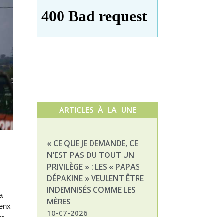
ARTICLES À LA UNE
« CE QUE JE DEMANDE, CE
NATHALIE, MAM
N’EST PAS DU TOUT UN
ENFANT DÉPAKI
PRIVILÈGE » : LES « PAPAS
03-07-2026
DÉPAKINE » VEULENT ÊTRE
INDEMNISÉS COMME LES
a
MÈRES
renx
10-07-2026