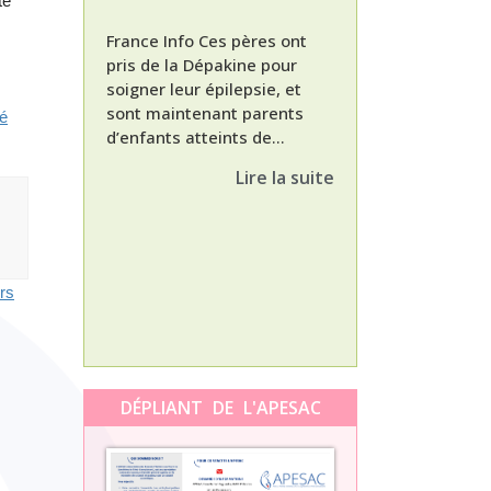
te
France Info Ces pères ont
pris de la Dépakine pour
soigner leur épilepsie, et
sont maintenant parents
té
d’enfants atteints de...
Nathalie, maman
enfant Dépakine
Lire la suite
met aujourd’hui 
3ème épisode à l
témoignage de N
Orti, maman...
urs
DÉPLIANT DE L'APESAC