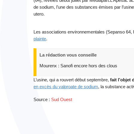
(64), révélés début juillet par Mediapart.L’Apesac
de sodium, l’une des substances émises par l’usine
utero.
Les associations environnementales (Sepanso 64, Fr
plainte
.
La rédaction vous conseille
Mourenx : Sanofi encore hors des clous
L’usine, qui a rouvert début septembre,
fait l’obje
en excès du valproate de sodium
, la substance ac
Source :
Sud Ouest