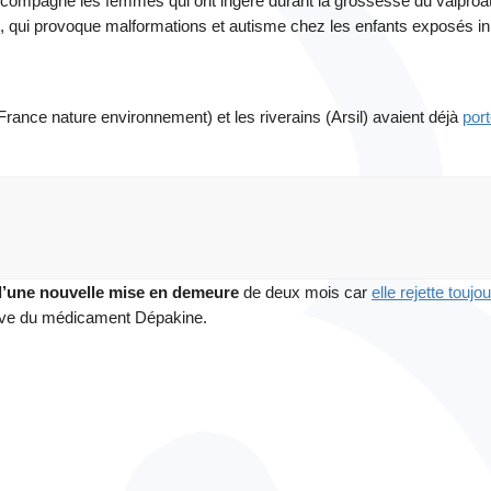
 accompagne les femmes qui ont ingéré durant la grossesse du valproa
, qui provoque malformations et autisme chez les enfants exposés in
ance nature environnement) et les riverains (Arsil) avaient déjà
por
t d’une nouvelle mise en demeure
de deux mois car
elle rejette toujo
tive du médicament Dépakine.